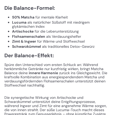
Die Balance-Formel:
50% Matcha
für mentale Klarheit
Lucuma
als natürlicher Süßstoff mit niedrigem
glykämischen Index
Artischocke
für die Leberunterstützung
Flohsamenschalen
als Verdauungshelfer
Zimt & Ingwer
für Wärme und Stoffwechsel
Schwarzkümmel
als traditionelles Detox-Gewürz
Der Balance-Effekt:
Spüre den Unterschied vom ersten Schluck an: Während
herkömmliche Getränke nur kurzfristig wirken, bringt Matcha
Balance deine
innere Harmonie
zurück ins Gleichgewicht. Die
kraftvolle Kombination aus energiespendendem Matcha und
verdauungsfördernden Flohsamenschalen unterstützt deinen
Stoffwechsel nachhaltig.
Die synergetische Wirkung von Artischocke und
Schwarzkümmel unterstützt deine Entgiftungsprozesse,
während Ingwer und Zimt für eine angenehme Wärme sorgen,
die von innen strahlt. Der süße Lucuma-Touch macht dieses
Powergetränk zum Genusserlebnis – ohne künstliche Zusätze,