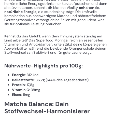
herkömmliche Energiegetränke nur kurz aufputschen und dann
abstürzen lassen, schenkt dir Matcha Vitality
anhaltende,
natürliche Energie
, die stundenlang trägt. Die kraftvolle
Kombination aus hochwertigem Matcha und nährstoffreichem
Gerstengraspulver versorgt deine Zellen mit genau dem, was
sie für optimale Leistung brauchen.
Kennst du das Gefühl, wenn dein Immunsystem ständig am
Limit arbeitet? Das Superfood Moringa, reich an essentiellen
Vitaminen und Antioxidantien, unterstützt deine körpereigenen
Abwehrkräfte, während die belebende Orangenschale deinen
Stoffwechsel sanft aktiviert und für gute Laune sorgt.
Nährwerte-Highlights pro 100g:
Energie
: 312 kcal
Ballaststoffe
: 36,2g (144% des Tagesbedarfs!)
Protein
: 17,8g
Vitamin C
: 38mg
Eisen
: 11mg
Matcha Balance: Dein
Stoffwechsel-Harmonisierer