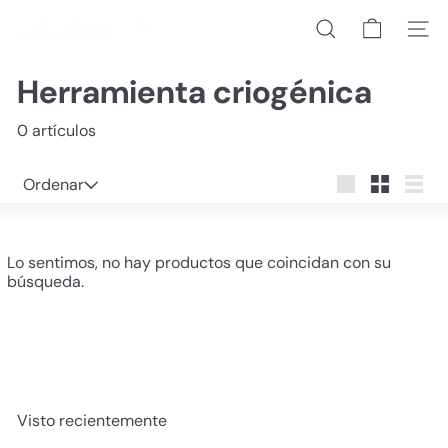
Ir
h
directamente
Buscar
Naveg
o
al
l
contenido
i
Herramienta criogénica
s
t
0 artículos
i
c/
b
Ordenar
Ordenar
e
Large
Small
List
r
l
i
Lo sentimos, no hay productos que coincidan con su
n
búsqueda.
Visto recientemente