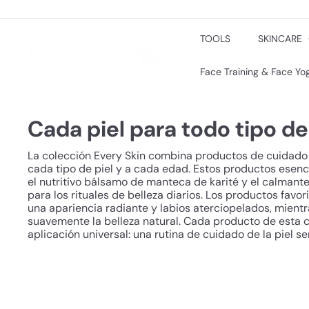
Ir
directamente
al
TOOLS
SKINCARE
h
contenido
o
l
Face Training & Face Y
i
s
t
Cada piel para todo tipo de
i
c/
b
La colección Every Skin combina productos de cuidado
e
cada tipo de piel y a cada edad. Estos productos esenci
r
el nutritivo bálsamo de manteca de karité y el calmant
l
para los rituales de belleza diarios. Los productos favor
i
una apariencia radiante y labios aterciopelados, mientr
n
suavemente la belleza natural. Cada producto de esta 
aplicación universal: una rutina de cuidado de la piel se