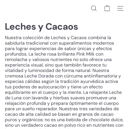
Ir
h
directamente
Buscar
Naveg
o
al
l
contenido
i
Leches y Cacaos
s
t
Nuestra colección de Leches y Cacaos combina la
i
sabiduría tradicional con superalimentos modernos
c/
para lograr experiencias de sabor únicas y efectos
b
profundos. La leche rosa brillante Pink Milk con
e
remolacha y valiosos nutrientes no solo ofrece una
r
experiencia visual, sino que también favorece tu
l
vitalidad y luminosidad de forma natural. Nuestra
i
cremosa Leche Dorada con cúrcuma antiinflamatoria y
n
especias cálidas según la tradición ayurvédica activa
tus poderes de autocuración y tiene un efecto
equilibrante en el cuerpo y la mente. La relajante Leche
de Luna con lavanda y hierbas suaves promueve una
relajación profunda y prepara óptimamente el cuerpo
para un sueño reparador. Nuestras tres variedades de
cacao de alta calidad se basan en granos de cacao
puros y orgánicos: no es una bebida de chocolate dulce,
sino un verdadero cacao en polvo rico en nutrientes con