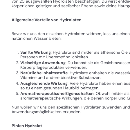
von 20 ausgewählten Hydrolaten beschäftigen. Du wirst entdec
körperlicher, geistiger und seelischer Ebene sowie deine Hautg
Allgemeine Vorteile von Hydrolaten
Bevor wir uns den einzelnen Hydrolaten widmen, lass uns einen B
natürlichen Wässer bieten:
Sanfte Wirkung
: Hydrolate sind milder als ätherische Öl
Personen mit Überempfindlichkeiten.
Vielseitige Anwendung
: Du kannst sie als Gesichtswasse
Körperpflegeprodukten verwenden.
Natürliche Inhaltsstoffe
: Hydrolate enthalten die wasserlö
Vitamine und andere bioaktive Substanzen.
Ausgleichende Wirkung
: Viele Hydrolate haben einen a
so zu einem gesunden Hautbild beitragen.
Aromatherapeutische Eigenschaften
: Obwohl milder al
aromatherapeutische Wirkungen, die deinen Körper und Gei
Nun wollen wir uns den spezifischen Hydrolaten zuwenden und 
Anwendungsmöglichkeiten erkunden.
Pinien Hydrolat