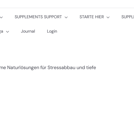
SUPPLEMENTS SUPPORT
STARTE HIER
SUPP
oga
Journal
Login
me Naturlösungen für Stressabbau und tiefe
S
c
h
I
n
n