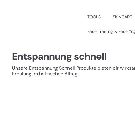
Direkt
zum
Inhalt
TOOLS
SKINCARE
h
o
l
Face Training & Face Y
i
s
t
Entspannung schnell
i
c/
b
Unsere Entspannung Schnell Produkte bieten dir wirksa
e
Erholung im hektischen Alltag.
r
l
i
n
S
c
h
I
n
n