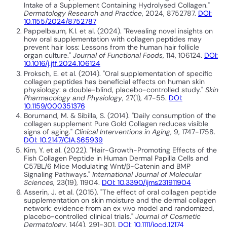
Intake of a Supplement Containing Hydrolysed Collagen."
Dermatology Research and Practice
, 2024, 8752787.
DOI:
10.1155/2024/8752787
Pappelbaum, K.I. et al. (2024). "Revealing novel insights on
how oral supplementation with collagen peptides may
prevent hair loss: Lessons from the human hair follicle
organ culture."
Journal of Functional Foods
, 114, 106124.
DOI:
10.1016/j.jff.2024.106124
Proksch, E. et al. (2014). "Oral supplementation of specific
collagen peptides has beneficial effects on human skin
physiology: a double-blind, placebo-controlled study."
Skin
Pharmacology and Physiology
, 27(1), 47-55.
DOI:
10.1159/000351376
Borumand, M. & Sibilla, S. (2014). "Daily consumption of the
collagen supplement Pure Gold Collagen reduces visible
signs of aging."
Clinical Interventions in Aging
, 9, 1747-1758.
DOI: 10.2147/CIA.S65939
Kim, Y. et al. (2022). "Hair-Growth-Promoting Effects of the
Fish Collagen Peptide in Human Dermal Papilla Cells and
C57BL/6 Mice Modulating Wnt/β-Catenin and BMP
Signaling Pathways."
International Journal of Molecular
Sciences
, 23(19), 11904.
DOI: 10.3390/ijms231911904
Asserin, J. et al. (2015). "The effect of oral collagen peptide
supplementation on skin moisture and the dermal collagen
network: evidence from an ex vivo model and randomized,
placebo-controlled clinical trials."
Journal of Cosmetic
Dermatology
, 14(4), 291-301.
DOI: 10.1111/jocd.12174