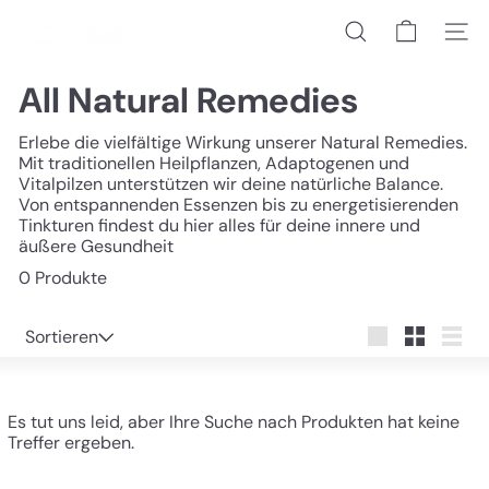
Direkt
h
zum
Suche
Seiten
o
Inhalt
l
i
All Natural Remedies
s
t
Erlebe die vielfältige Wirkung unserer Natural Remedies.
i
Mit traditionellen Heilpflanzen, Adaptogenen und
c/
Vitalpilzen unterstützen wir deine natürliche Balance.
b
Von entspannenden Essenzen bis zu energetisierenden
e
Tinkturen findest du hier alles für deine innere und
r
äußere Gesundheit
l
i
0 Produkte
n
Sortieren
Sortieren
groß
Klein
Liste
Es tut uns leid, aber Ihre Suche nach Produkten hat keine
Treffer ergeben.