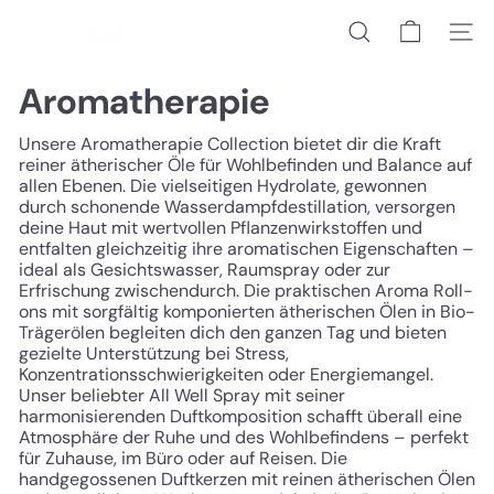
Direkt
h
zum
Suche
Seiten
o
Inhalt
l
i
Aromatherapie
s
t
Unsere Aromatherapie Collection bietet dir die Kraft
i
reiner ätherischer Öle für Wohlbefinden und Balance auf
c/
allen Ebenen. Die vielseitigen Hydrolate, gewonnen
b
durch schonende Wasserdampfdestillation, versorgen
e
deine Haut mit wertvollen Pflanzenwirkstoffen und
r
entfalten gleichzeitig ihre aromatischen Eigenschaften –
l
ideal als Gesichtswasser, Raumspray oder zur
i
Erfrischung zwischendurch. Die praktischen Aroma Roll-
n
ons mit sorgfältig komponierten ätherischen Ölen in Bio-
Trägerölen begleiten dich den ganzen Tag und bieten
gezielte Unterstützung bei Stress,
Konzentrationsschwierigkeiten oder Energiemangel.
Unser beliebter All Well Spray mit seiner
harmonisierenden Duftkomposition schafft überall eine
Atmosphäre der Ruhe und des Wohlbefindens – perfekt
für Zuhause, im Büro oder auf Reisen. Die
handgegossenen Duftkerzen mit reinen ätherischen Ölen