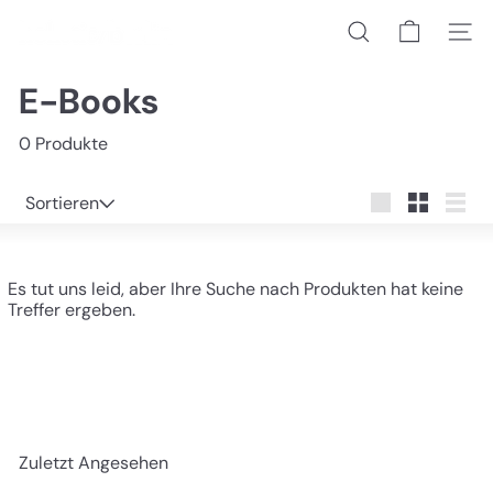
Direkt
h
zum
Suche
Seiten
o
Inhalt
l
i
E-Books
s
t
0 Produkte
i
c/
b
Sortieren
Sortieren
e
groß
Klein
Liste
r
l
i
Es tut uns leid, aber Ihre Suche nach Produkten hat keine
n
Treffer ergeben.
Zuletzt Angesehen