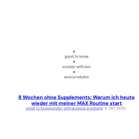
good to know
sunday selfcare
wow produkte
8 Wochen ohne Supplements: Warum ich heute
wieder mit meiner MAX Routine start
good to know
sunday selfcare
wow produkte
6. OKT 2025