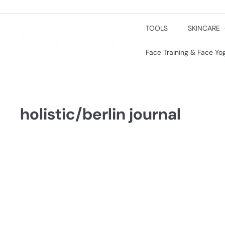
Direkt
zum
Inhalt
TOOLS
SKINCARE
h
o
l
Face Training & Face Y
i
s
t
i
c/
b
holistic/berlin journal
e
r
l
i
n