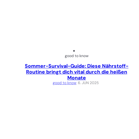
good to know
Sommer-Survival-Guide: Diese Nährstoff-
Routine bringt dich vital durch die heißen
Monate
good to know
6. JUN 2025