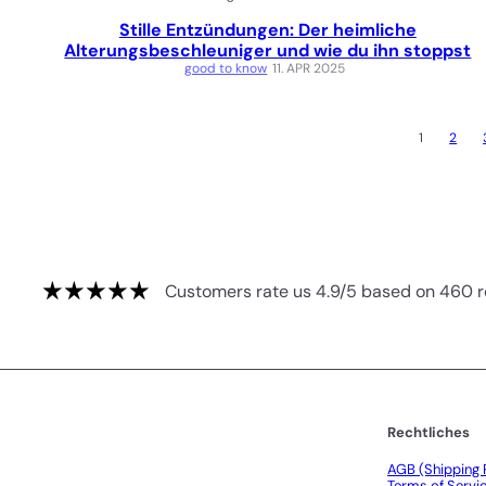
Stille Entzündungen: Der heimliche
Alterungsbeschleuniger und wie du ihn stoppst
good to know
11. APR 2025
1
2
Customers rate us 4.9/5 based on 460 r
Rechtliches
AGB (Shipping P
Terms of Servi