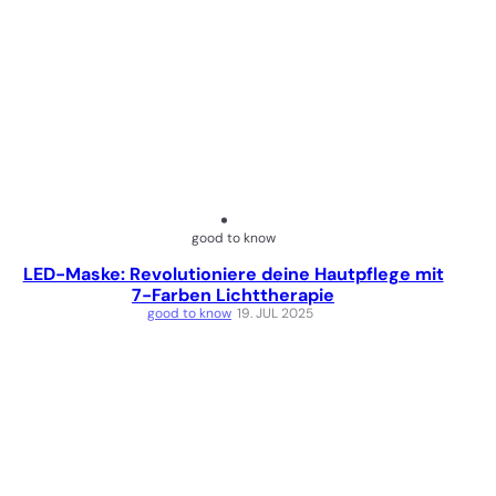
good to know
LED-Maske: Revolutioniere deine Hautpflege mit
7-Farben Lichttherapie
good to know
19. JUL 2025