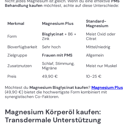
Nicht jedes Magnesium ist gleich. Wenn du eine effektive
PMS
Behandlung kaufen
möchtest, achte auf diese Unterschiede:
Standard-
Merkmal
Magnesium Plus
Magnesium
Bisglycinat
+ B6 +
Meist Oxid oder
Form
Zink
Citrat
Bioverfügbarkeit
Sehr hoch
Mittel/niedrig
Zielgruppe
Frauen mit PMS
Allgemein
Schlaf, Stimmung,
Zusatznutzen
Meist nur Muskel
Migräne
Preis
49,90 €
10-25 €
Möchtest du
Magnesium Bisglycinat kaufen
?
Magnesium Plus
(49,90 €) bietet die hochwertigste Form kombiniert mit
synergistischen Co-Faktoren.
Magnesium Körperöl kaufen:
Transdermale Unterstützung