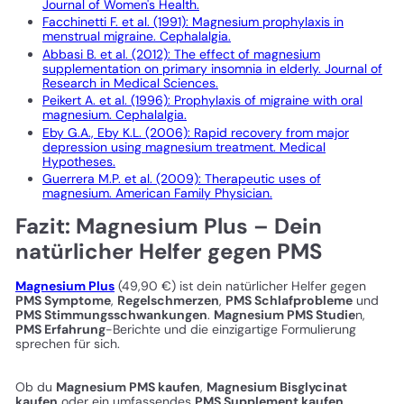
Journal of Women's Health.
Facchinetti F. et al. (1991): Magnesium prophylaxis in
menstrual migraine. Cephalalgia.
Abbasi B. et al. (2012): The effect of magnesium
supplementation on primary insomnia in elderly. Journal of
Research in Medical Sciences.
Peikert A. et al. (1996): Prophylaxis of migraine with oral
magnesium. Cephalalgia.
Eby G.A., Eby K.L. (2006): Rapid recovery from major
depression using magnesium treatment. Medical
Hypotheses.
Guerrera M.P. et al. (2009): Therapeutic uses of
magnesium. American Family Physician.
Fazit: Magnesium Plus – Dein
natürlicher Helfer gegen PMS
Magnesium Plus
(49,90 €) ist dein natürlicher Helfer gegen
PMS Symptome
,
Regelschmerzen
,
PMS Schlafprobleme
und
PMS Stimmungsschwankungen
.
Magnesium PMS Studie
n,
PMS Erfahrung
-Berichte und die einzigartige Formulierung
sprechen für sich.
Ob du
Magnesium PMS kaufen
,
Magnesium Bisglycinat
kaufen
oder ein umfassendes
PMS Supplement kaufen