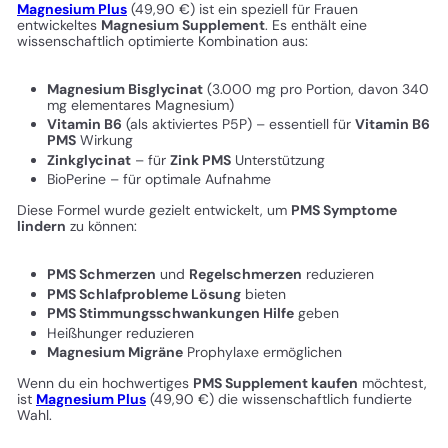
Magnesium Plus
(49,90 €) ist ein speziell für Frauen
entwickeltes
Magnesium Supplement
. Es enthält eine
wissenschaftlich optimierte Kombination aus:
Magnesium Bisglycinat
(3.000 mg pro Portion, davon 340
mg elementares Magnesium)
Vitamin B6
(als aktiviertes P5P) – essentiell für
Vitamin B6
PMS
Wirkung
Zinkglycinat
– für
Zink PMS
Unterstützung
BioPerine – für optimale Aufnahme
Diese Formel wurde gezielt entwickelt, um
PMS Symptome
lindern
zu können:
PMS Schmerzen
und
Regelschmerzen
reduzieren
PMS Schlafprobleme Lösung
bieten
PMS Stimmungsschwankungen Hilfe
geben
Heißhunger reduzieren
Magnesium Migräne
Prophylaxe ermöglichen
Wenn du ein hochwertiges
PMS Supplement kaufen
möchtest,
ist
Magnesium Plus
(49,90 €) die wissenschaftlich fundierte
Wahl.