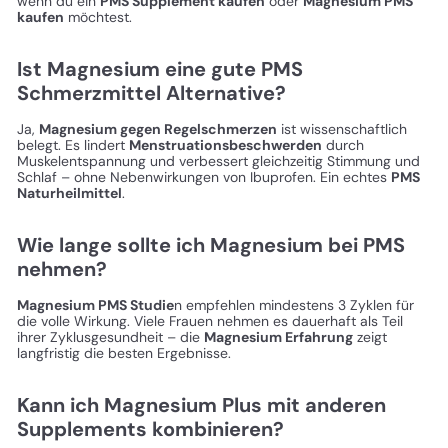
wenn du ein
PMS Supplement kaufen
oder
Magnesium PMS
kaufen
möchtest.
Ist Magnesium eine gute PMS
Schmerzmittel Alternative?
Ja,
Magnesium gegen Regelschmerzen
ist wissenschaftlich
belegt. Es lindert
Menstruationsbeschwerden
durch
Muskelentspannung und verbessert gleichzeitig Stimmung und
Schlaf – ohne Nebenwirkungen von Ibuprofen. Ein echtes
PMS
Naturheilmittel
.
Wie lange sollte ich Magnesium bei PMS
nehmen?
Magnesium PMS Studie
n empfehlen mindestens 3 Zyklen für
die volle Wirkung. Viele Frauen nehmen es dauerhaft als Teil
ihrer Zyklusgesundheit – die
Magnesium Erfahrung
zeigt
langfristig die besten Ergebnisse.
Kann ich Magnesium Plus mit anderen
Supplements kombinieren?