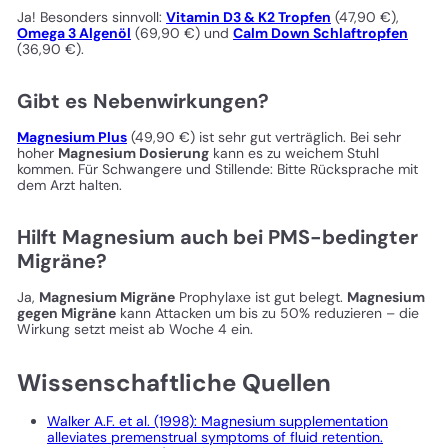
Ja! Besonders sinnvoll:
Vitamin D3 & K2 Tropfen
(47,90 €),
Omega 3 Algenöl
(69,90 €) und
Calm Down Schlaftropfen
(36,90 €).
Gibt es Nebenwirkungen?
Magnesium Plus
(49,90 €) ist sehr gut verträglich. Bei sehr
hoher
Magnesium Dosierung
kann es zu weichem Stuhl
kommen. Für Schwangere und Stillende: Bitte Rücksprache mit
dem Arzt halten.
Hilft Magnesium auch bei PMS-bedingter
Migräne?
Ja,
Magnesium Migräne
Prophylaxe ist gut belegt.
Magnesium
gegen Migräne
kann Attacken um bis zu 50% reduzieren – die
Wirkung setzt meist ab Woche 4 ein.
Wissenschaftliche Quellen
Walker A.F. et al. (1998): Magnesium supplementation
alleviates premenstrual symptoms of fluid retention.