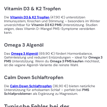
Vitamin D3 & K2 Tropfen
Die
Vitamin D3 & K2 Tropfen
(47,90 €) unterstützen
Immunsystem, Knochen und Stimmung – besonders im Winter
unverzichtbar für
Vitamin D3 K2 PMS
Unterstützung. Studien
zeigen, dass Vitamin D-Mangel PMS-Symptome verstärken
kann.
Omega 3 Algenöl
Das
Omega 3 Algenöl
(69,90 €) fördert Hormonbalance,
Gehirnleistung und reduziert Entzündungen – ideal für
Omega 3
PMS
Unterstützung. Wenn du
Omega 3 PMS kaufen
möchtest,
ist die vegane Algenöl-Variante die reinste Wahl.
Calm Down Schlaftropfen
Die
Calm Down Schlaftropfen
(36,90 €) bieten natürliche
Unterstützung für erholsamen Schlaf – perfekt bei
PMS
Schlafprobleme
n als Ergänzung zu Magnesium.
Typische Fehler bei der