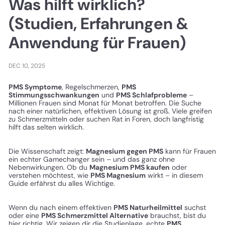
Was hilft wirklich?
(Studien, Erfahrungen &
Anwendung für Frauen)
DEC 10, 2025
PMS Symptome
, Regelschmerzen,
PMS
Stimmungsschwankungen
und
PMS Schlafprobleme
–
Millionen Frauen sind Monat für Monat betroffen. Die Suche
nach einer natürlichen, effektiven Lösung ist groß. Viele greifen
zu Schmerzmitteln oder suchen Rat in Foren, doch langfristig
hilft das selten wirklich.
Die Wissenschaft zeigt:
Magnesium gegen PMS
kann für Frauen
ein echter Gamechanger sein – und das ganz ohne
Nebenwirkungen. Ob du
Magnesium PMS kaufen
oder
verstehen möchtest, wie
PMS Magnesium
wirkt – in diesem
Guide erfährst du alles Wichtige.
Wenn du nach einem effektiven
PMS Naturheilmittel
suchst
oder eine
PMS Schmerzmittel Alternative
brauchst, bist du
hier richtig. Wir zeigen dir die Studienlage, echte
PMS