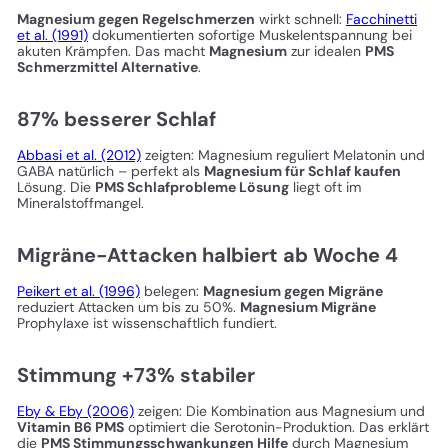
Magnesium gegen Regelschmerzen
wirkt schnell:
Facchinetti
et al. (1991)
dokumentierten sofortige Muskelentspannung bei
akuten Krämpfen. Das macht
Magnesium
zur idealen
PMS
Schmerzmittel Alternative
.
87% besserer Schlaf
Abbasi et al. (2012)
zeigten: Magnesium reguliert Melatonin und
GABA natürlich – perfekt als
Magnesium für Schlaf kaufen
Lösung. Die
PMS Schlafprobleme Lösung
liegt oft im
Mineralstoffmangel.
Migräne-Attacken halbiert ab Woche 4
Peikert et al. (1996)
belegen:
Magnesium gegen Migräne
reduziert Attacken um bis zu 50%.
Magnesium Migräne
Prophylaxe ist wissenschaftlich fundiert.
Stimmung +73% stabiler
Eby & Eby (2006)
zeigen: Die Kombination aus Magnesium und
Vitamin B6 PMS
optimiert die Serotonin-Produktion. Das erklärt
die
PMS Stimmungsschwankungen Hilfe
durch Magnesium